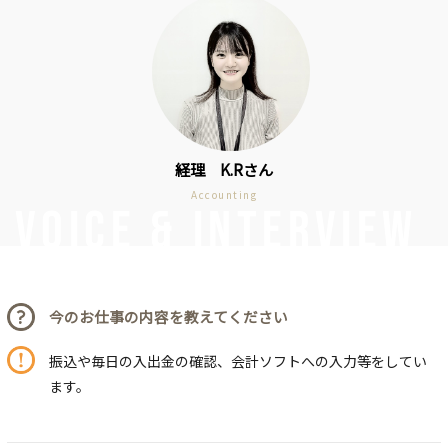
働く環境
ギャラリー
グループ合同採用情報
経理 K.Rさん
Accounting
応募する
Voice & INTERVIEW
お問い合わせはこちら
今のお仕事の内容を教えてください
FOLLOW US
振込や毎日の入出金の確認、会計ソフトへの入力等をしてい
ます。